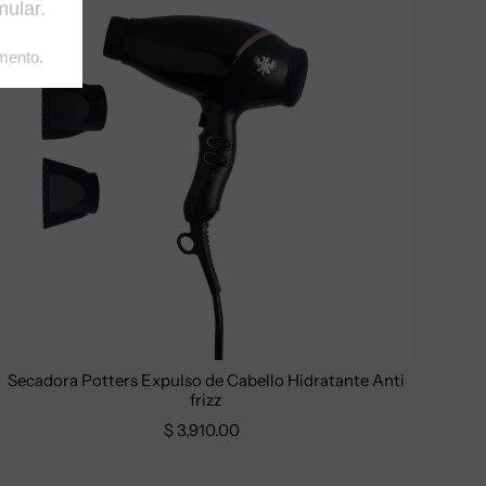
Secadora Potters Expulso de Cabello Hidratante Anti
frizz
$ 3,910.00