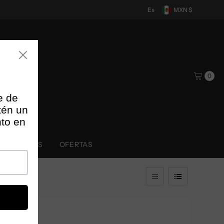
Es
MXN $
0
POPULARES
OFERTAS