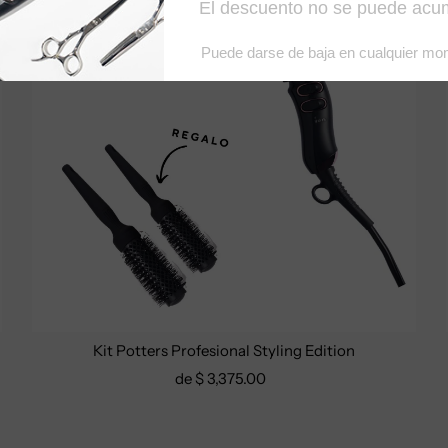
Kit Potters Profesional Styling Edition
de $ 3,375.00